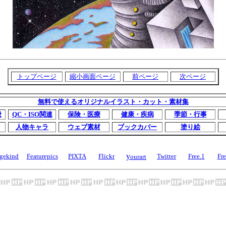
トップページ
縮小画面ページ
前ページ
次ページ
無料で使えるオリジナルイラスト・カット・素材集
般
QC・ISO関連
保険・医療
健康・疾病
季節・行事
人物キャラ
ウェブ素材
ブックカバー
塗り絵
y
gekind
Featurepics
PIXTA
Flickr
Twitter
Free.1
Fre
ourart