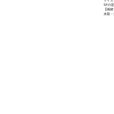
サイエ
SFの
【画材
水彩・