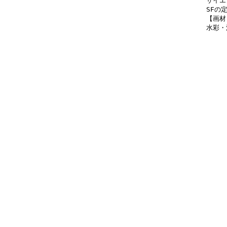
サイエ
SFの
【画材
水彩・