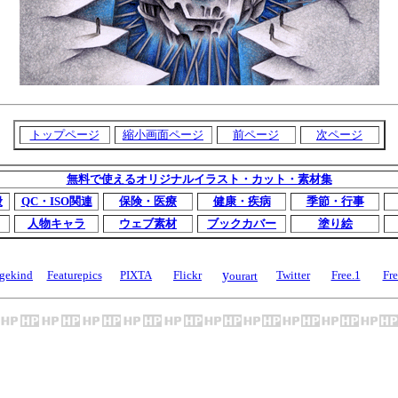
トップページ
縮小画面ページ
前ページ
次ページ
無料で使えるオリジナルイラスト・カット・素材集
般
QC・ISO関連
保険・医療
健康・疾病
季節・行事
人物キャラ
ウェブ素材
ブックカバー
塗り絵
y
gekind
Featurepics
PIXTA
Flickr
Twitter
Free.1
Fre
ourart