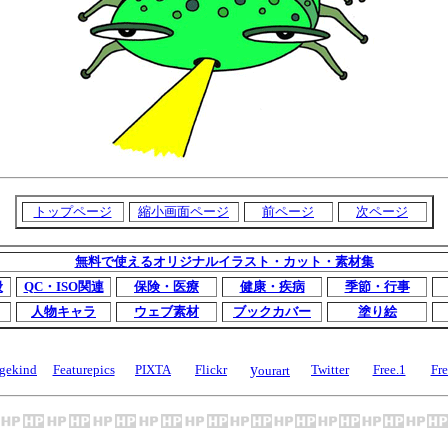
トップページ
縮小画面ページ
前ページ
次ページ
無料で使えるオリジナルイラスト・カット・素材集
般
QC・ISO関連
保険・医療
健康・疾病
季節・行事
人物キャラ
ウェブ素材
ブックカバー
塗り絵
y
gekind
Featurepics
PIXTA
Flickr
Twitter
Free.1
Fre
ourart